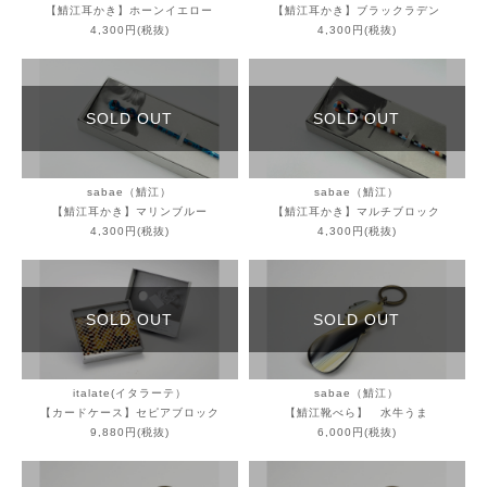
【鯖江耳かき】ホーンイエロー
【鯖江耳かき】ブラックラデン
4,300円(税抜)
4,300円(税抜)
SOLD OUT
SOLD OUT
sabae（鯖江）
sabae（鯖江）
【鯖江耳かき】マリンブルー
【鯖江耳かき】マルチブロック
4,300円(税抜)
4,300円(税抜)
SOLD OUT
SOLD OUT
italate(イタラーテ）
sabae（鯖江）
【カードケース】セピアブロック
【鯖江靴べら】 水牛うま
9,880円(税抜)
6,000円(税抜)