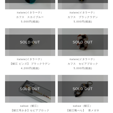
italate(イタラーテ）
italate(イタラーテ）
カフス スカイブルー
カフス ブラックラデン
5,000円(税抜)
5,000円(税抜)
SOLD OUT
SOLD OUT
italate(イタラーテ）
italate(イタラーテ）
【鯖江 ピンズ】 ブラックラデン
カフス セピアブロック
4,200円(税抜)
5,000円(税抜)
SOLD OUT
SOLD OUT
sabae（鯖江）
sabae（鯖江）
【鯖江耳かき】セピアブロック
【鯖江靴べら】 茶メガネ