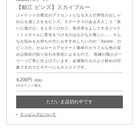
【鯖江 ピンズ】スカイブルー
ジャケットの襟元のアクセントとなる大人の男性のおしゃ
れ心を感じさせるピンズ。ステータスのある大人こそ「装
いに遊び心」をと言うけれど、形式美をよしとするジャケ
ットスタイルに変化をつけるのはなかなか難しい…。そん
なお悩みをお持ちの方におすすめしたいのが「Italate」の
ピンズだ。セルロースアセテート素材のカラフルな色の深
みは独自の貼り合わせ技術によるもので、 熟練の職人が一
つ一つ丁寧に仕上げています。金属製のものより軽めの印
象ですのでビギナーにもオススメです。
4,200円
（税抜）
42
ポイント還元
ただいま品切れ中です
ラッピングについて