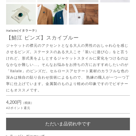
italate(イタラーテ）
【鯖江 ピンズ】スカイブルー
ジャケットの襟元のアクセントとなる大人の男性のおしゃれ心を感じ
させるピンズ。ステータスのある大人こそ「装いに遊び心」をと言う
けれど、形式美をよしとするジャケットスタイルに変化をつけるのは
なかなか難しい…。そんなお悩みをお持ちの方におすすめしたいのが
「Italate」のピンズだ。セルロースアセテート素材のカラフルな色の
深みは独自の貼り合わせ技術によるもので、 熟練の職人が一つ一つ丁
寧に仕上げています。金属製のものより軽めの印象ですのでビギナー
にもオススメです。
4,200円
（税抜）
42
ポイント還元
ただいま品切れ中です