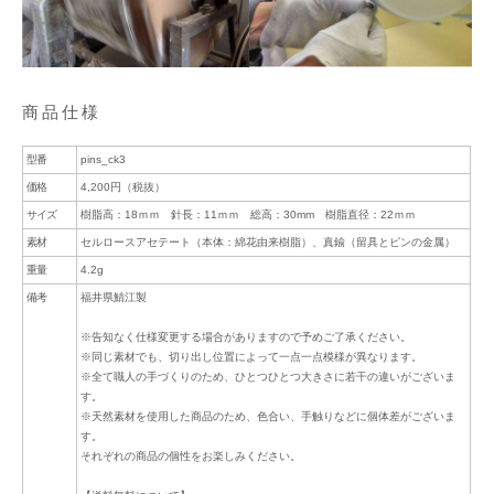
商品仕様
型番
pins_ck3
価格
4,200円（税抜）
サイズ
樹脂高：18ｍｍ 針長：11ｍｍ 総高：30mm 樹脂直径：22ｍｍ
素材
セルロースアセテート（本体：綿花由来樹脂）、真鍮（留具とピンの金属）
重量
4.2g
備考
福井県鯖江製
※告知なく仕様変更する場合がありますので予めご了承ください。
※同じ素材でも、切り出し位置によって一点一点模様が異なります。
※全て職人の手づくりのため、ひとつひとつ大きさに若干の違いがございま
す。
※天然素材を使用した商品のため、色合い、手触りなどに個体差がございま
す。
それぞれの商品の個性をお楽しみください。