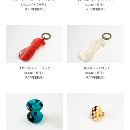
italate(イタラーテ）
sabae（鯖江）
9,880円(税抜)
4,300円(税抜)
【鯖江靴べら】 赤うま
【鯖江靴べら】白うま
sabae（鯖江）
sabae（鯖江）
6,000円(税抜)
6,000円(税抜)