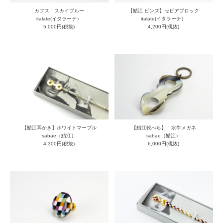
カフス スカイブルー
【鯖江 ピンズ】セピアブロック
italate(イタラーテ）
italate(イタラーテ）
5,000円(税抜)
4,200円(税抜)
【鯖江耳かき】ホワイトマーブル
【鯖江靴べら】 水牛メガネ
sabae（鯖江）
sabae（鯖江）
4,300円(税抜)
6,000円(税抜)