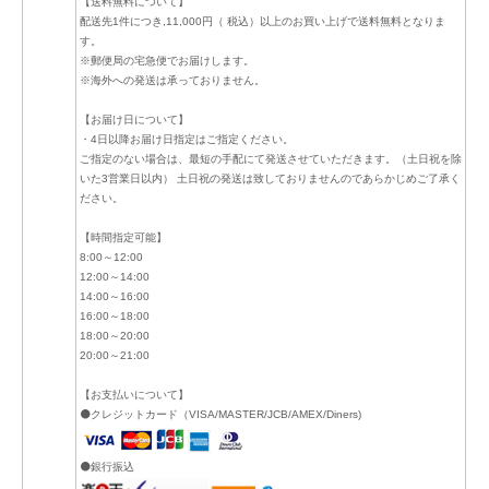
【送料無料について】
配送先1件につき,11,000円（ 税込）以上のお買い上げで送料無料となりま
す。
※郵便局の宅急便でお届けします。
※海外への発送は承っておりません。
【お届け日について】
・4日以降お届け日指定はご指定ください。
ご指定のない場合は、最短の手配にて発送させていただきます。（土日祝を除
いた3営業日以内） 土日祝の発送は致しておりませんのであらかじめご了承く
ださい。
【時間指定可能】
8:00～12:00
12:00～14:00
14:00～16:00
16:00～18:00
18:00～20:00
20:00～21:00
【お支払いについて】
⚫クレジットカード（VISA/MASTER/JCB/AMEX/Diners)
⚫銀行振込