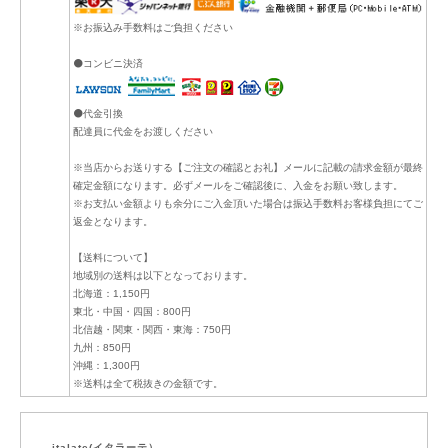
※お振込み手数料はご負担ください
⚫コンビニ決済
⚫代金引換
配達員に代金をお渡しください
※当店からお送りする【ご注文の確認とお礼】メールに記載の請求金額が最終
確定金額になります。必ずメールをご確認後に、入金をお願い致します。
※お支払い金額よりも余分にご入金頂いた場合は振込手数料お客様負担にてご
返金となります。
【送料について】
地域別の送料は以下となっております。
北海道：1,150円
東北・中国・四国：800円
北信越・関東・関西・東海：750円
九州：850円
沖縄：1,300円
※送料は全て税抜きの金額です。
italate(イタラーテ）