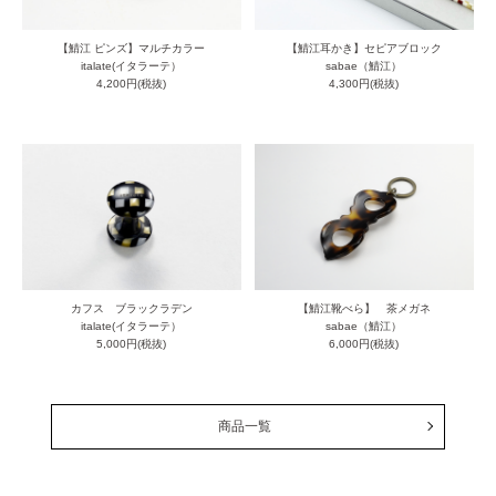
【鯖江 ピンズ】マルチカラー
【鯖江耳かき】セピアブロック
italate(イタラーテ）
sabae（鯖江）
4,200円(税抜)
4,300円(税抜)
カフス ブラックラデン
【鯖江靴べら】 茶メガネ
italate(イタラーテ）
sabae（鯖江）
5,000円(税抜)
6,000円(税抜)
商品一覧