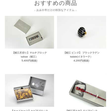
おすすめの商品
- おみや市だけの特別なアイテム -
【鯖江爪切り】マルチブロック
【鯖江 ピンズ】 ブラックラデン
sabae（鯖江）
italate(イタラーテ）
5,400円(税抜)
4,200円(税抜)
【カードケース】セピアブロック
【鯖江耳かき】クリアピンク