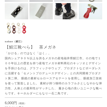
sabae（鯖江）
【鯖江靴べら】 茶メガネ
「かける」のではなく「はく」。
国内シェア９０％以上を誇るメガネの産地福井県鯖江市。その地で１
００年以上の歴史を持つ産地でメガネ材料商社のキッソオとデザイン
を手掛けるのは、グラフィックやウェブ、プロダクトなどボーダレス
に活躍する「セメントプロデュースデザイン」との共同開発プロダク
ト第二弾。 眼鏡の素材セルロースアセテートを使用し、眼鏡加工技術
を使って製造しました。 素材が持つ独特のカラフルさとしなやかな弾
力性、人体との親和性がマッチした、 履き心地の良いユニークな靴べ
らです。キーホルダーにもなり一石二鳥です。
6,000円
（税抜）