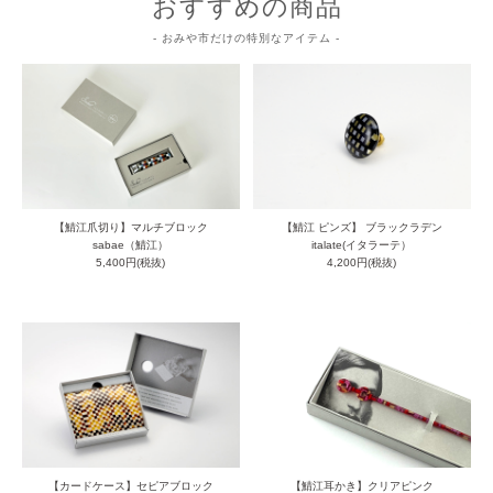
おすすめの商品
- おみや市だけの特別なアイテム -
【鯖江爪切り】マルチブロック
【鯖江 ピンズ】 ブラックラデン
sabae（鯖江）
italate(イタラーテ）
5,400円(税抜)
4,200円(税抜)
【カードケース】セピアブロック
【鯖江耳かき】クリアピンク