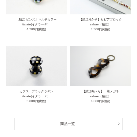
【鯖江 ピンズ】マルチカラー
【鯖江耳かき】セピアブロック
italate(イタラーテ）
sabae（鯖江）
4,200円(税抜)
4,300円(税抜)
カフス ブラックラデン
【鯖江靴べら】 茶メガネ
italate(イタラーテ）
sabae（鯖江）
5,000円(税抜)
6,000円(税抜)
商品一覧