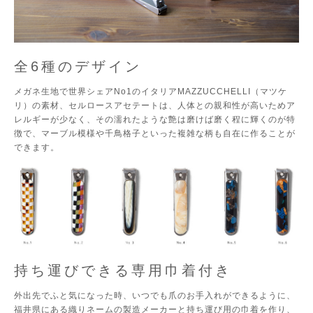
全6種のデザイン
メガネ生地で世界シェアNo1のイタリアMAZZUCCHELLI（マツケ
リ）の素材、セルロースアセテートは、人体との親和性が高いためア
レルギーが少なく、その濡れたような艶は磨けば磨く程に輝くのが特
徴で、マーブル模様や千鳥格子といった複雑な柄も自在に作ることが
できます。
持ち運びできる専用巾着付き
外出先でふと気になった時、いつでも爪のお手入れができるように、
福井県にある織りネームの製造メーカーと持ち運び用の巾着を作り、