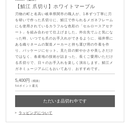
【鯖江 爪切り】ホワイトマーブル
刃物の町と名高い岐阜県関市の職人が、1本ずつ丁寧に刃
を研いで作った爪切りに、鯖江で作られるメガネフレーム
にも使用されているカラフルな色彩の「セルロースアセテ
ート」を組み合わせて仕上げました。外出先でふと気にな
った時、いつでも爪のお手入れができるように、福井県に
ある織りネームの製造メーカーと持ち運び用の巾着を作
り、パッケージにセット。見た目の鮮やかさや美しさだけ
ではなく、各産地の技術が詰まった、長くご愛用いただけ
る爪切りで、日々のお手入れを楽しく演出します。鯖江メ
ガネミュージアムにもおいてあり、おすすめです。
5,400円
（税抜）
54
ポイント還元
ただいま品切れ中です
ラッピングについて