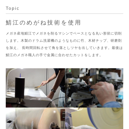
Topic
鯖江のめがね技術を使用
メガネ産地鯖江でメガネを削るマシンでベースとなる丸い形状に切削
します。木製のドラム洗濯機のようなものに竹、木材チップ、研磨剤
を加え、 長時間回転させて角を落としツヤを出していきます。最後は
鯖江のメガネ職人の手で金属に合わせたカットをします。