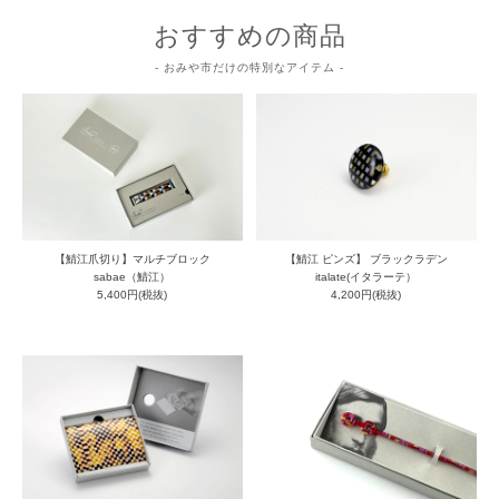
おすすめの商品
- おみや市だけの特別なアイテム -
【鯖江爪切り】マルチブロック
【鯖江 ピンズ】 ブラックラデン
sabae（鯖江）
italate(イタラーテ）
5,400円(税抜)
4,200円(税抜)