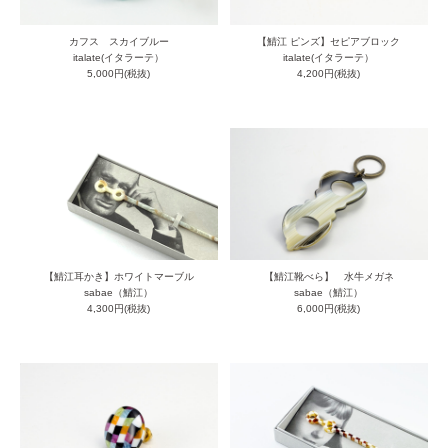
カフス スカイブルー
【鯖江 ピンズ】セピアブロック
italate(イタラーテ）
italate(イタラーテ）
5,000円(税抜)
4,200円(税抜)
【鯖江耳かき】ホワイトマーブル
【鯖江靴べら】 水牛メガネ
sabae（鯖江）
sabae（鯖江）
4,300円(税抜)
6,000円(税抜)