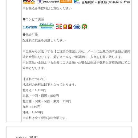
※お振込み手数料はご負担ください
⚫コンビニ決済
⚫代金引換
配達員に代金をお渡しください
※当店からお送りする【ご注文の確認とお礼】メールに記載の請求金額が最終
確定金額になります。必ずメールをご確認後に、入金をお願い致します。
※お支払い金額よりも余分にご入金頂いた場合は振込手数料お客様負担にてご
返金となります。
【送料について】
地域別の送料は以下となっております。
北海道：1,150円
東北・中国・四国：800円
北信越・関東・関西・東海：750円
九州：850円
沖縄：1,300円
※送料は全て税抜きの金額です。
sabae（鯖江）