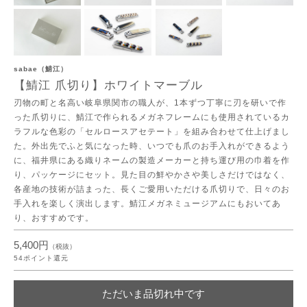
sabae（鯖江）
【鯖江 爪切り】ホワイトマーブル
刃物の町と名高い岐阜県関市の職人が、1本ずつ丁寧に刃を研いで作
った爪切りに、鯖江で作られるメガネフレームにも使用されているカ
ラフルな色彩の「セルロースアセテート」を組み合わせて仕上げまし
た。外出先でふと気になった時、いつでも爪のお手入れができるよう
に、福井県にある織りネームの製造メーカーと持ち運び用の巾着を作
り、パッケージにセット。見た目の鮮やかさや美しさだけではなく、
各産地の技術が詰まった、長くご愛用いただける爪切りで、日々のお
手入れを楽しく演出します。鯖江メガネミュージアムにもおいてあ
り、おすすめです。
5,400円
（税抜）
54
ポイント還元
ただいま品切れ中です