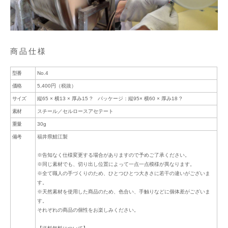
商品仕様
型番
No.4
価格
5,400円（税抜）
サイズ
縦65 × 横13 × 厚み15 ? パッケージ：縦95× 横60 × 厚み18 ?
素材
スチール／セルロースアセテート
重量
30g
備考
福井県鯖江製
※告知なく仕様変更する場合がありますので予めご了承ください。
※同じ素材でも、切り出し位置によって一点一点模様が異なります。
※全て職人の手づくりのため、ひとつひとつ大きさに若干の違いがございま
す。
※天然素材を使用した商品のため、色合い、手触りなどに個体差がございま
す。
それぞれの商品の個性をお楽しみください。