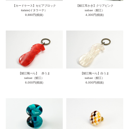
【カードケース】セピアブロック
【鯖江耳かき】クリアピンク
italate(イタラーテ）
sabae（鯖江）
9,880円(税抜)
4,300円(税抜)
【鯖江靴べら】 赤うま
【鯖江靴べら】白うま
sabae（鯖江）
sabae（鯖江）
6,000円(税抜)
6,000円(税抜)