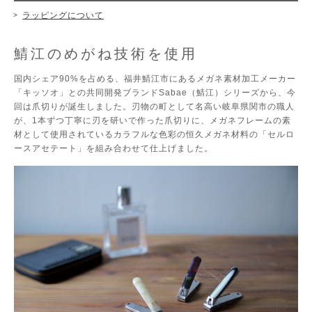
ラッピングについて
鯖江のめがね技術を使用
国内シェア90%を占める、福井鯖江市にあるメガネ素材加工メーカー
「キッソオ」との共同開発ブランドSabae（鯖江）シリーズから、今
回は爪切りが誕生しました。刃物の町として名高い岐阜県関市の職人
が、1本ずつ丁寧に刃を研いで作った爪切りに、メガネフレームの素
材として使用されているカラフルな色彩の恒久メガネ材料の「セルロ
ースアセテート」を組み合わせて仕上げました。