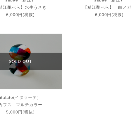
sabae（鯖江）
sabae（鯖江）
鯖江靴べら】水牛うさぎ
【鯖江靴べら】 白メ
6,000円(税抜)
6,000円(税抜)
SOLD OUT
italate(イタラーテ）
カフス マルチカラー
5,000円(税抜)