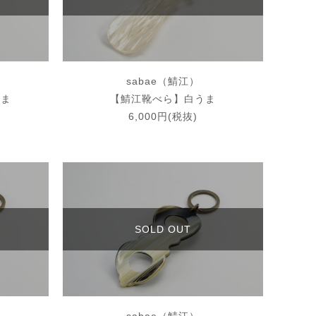
sabae（鯖江）
うま
【鯖江靴べら】白うま
6,000円(税抜)
SOLD OUT