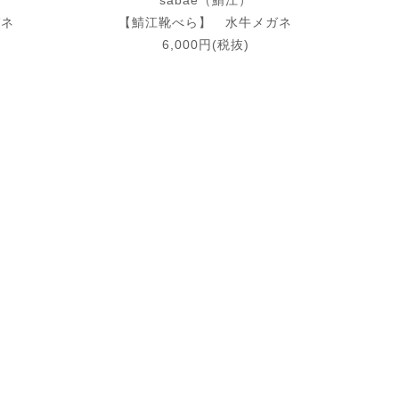
sabae（鯖江）
ガネ
【鯖江靴べら】 水牛メガネ
6,000円(税抜)