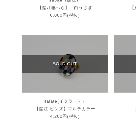
sabae（鯖江）
【鯖江靴べら】 白うさぎ
【
6,000円(税抜)
SOLD OUT
italate(イタラーテ）
【鯖江 ピンズ】マルチカラー
4,200円(税抜)