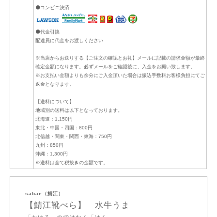
⚫コンビニ決済
⚫代金引換
配達員に代金をお渡しください
※当店からお送りする【ご注文の確認とお礼】メールに記載の請求金額が最終
確定金額になります。必ずメールをご確認後に、入金をお願い致します。
※お支払い金額よりも余分にご入金頂いた場合は振込手数料お客様負担にてご
返金となります。
【送料について】
地域別の送料は以下となっております。
北海道：1,150円
東北・中国・四国：800円
北信越・関東・関西・東海：750円
九州：850円
沖縄：1,300円
※送料は全て税抜きの金額です。
sabae（鯖江）
【鯖江靴べら】 水牛うま