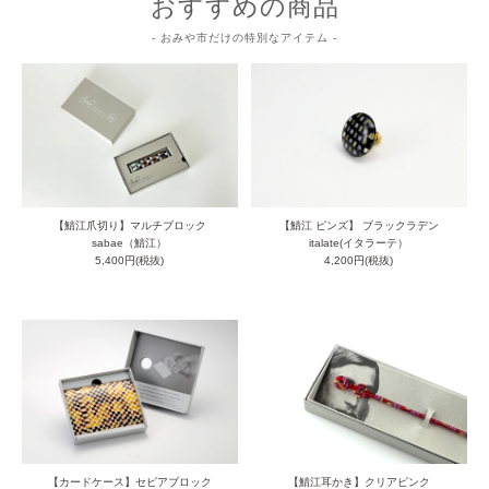
おすすめの商品
- おみや市だけの特別なアイテム -
【鯖江爪切り】マルチブロック
【鯖江 ピンズ】 ブラックラデン
sabae（鯖江）
italate(イタラーテ）
5,400円(税抜)
4,200円(税抜)
【カードケース】セピアブロック
【鯖江耳かき】クリアピンク