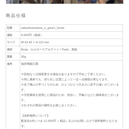
商品仕様
型番
sabaekutsubera_s_green_horse
価格
6,000円（税抜）
サイズ
W 42-45 × H 110 mm
素材
Body : セルロースアセテート / Parts : 真鍮
重量
30g
備考
福井県鯖江製
※告知なく仕様変更する場合がありますので予めご了承ください。
※同じ素材でも、切り出し位置によって一点一点模様が異なります。
※全て職人の手づくりのため、ひとつひとつ大きさに若干の違いがございま
す。
※天然素材を使用した商品のため、色合い、手触りなどに個体差がございま
す。
それぞれの商品の個性をお楽しみください。
【送料無料について】
配送先1件につき,11,000円（ 税込）以上のお買い上げで送料無料となりま
す。