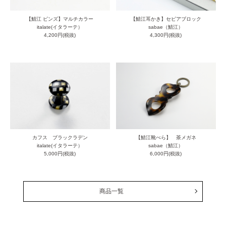
【鯖江 ピンズ】マルチカラー
【鯖江耳かき】セピアブロック
italate(イタラーテ）
sabae（鯖江）
4,200円(税抜)
4,300円(税抜)
カフス ブラックラデン
【鯖江靴べら】 茶メガネ
italate(イタラーテ）
sabae（鯖江）
5,000円(税抜)
6,000円(税抜)
商品一覧