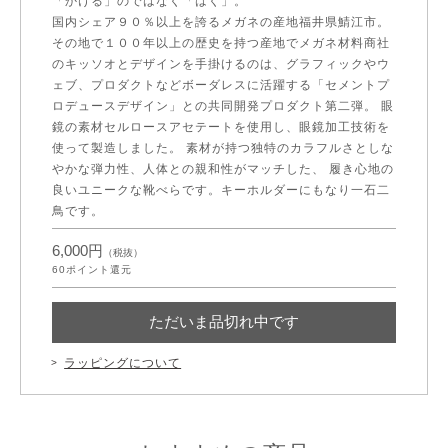
「かける」のではなく「はく」。
国内シェア９０％以上を誇るメガネの産地福井県鯖江市。
その地で１００年以上の歴史を持つ産地でメガネ材料商社
のキッソオとデザインを手掛けるのは、グラフィックやウ
ェブ、プロダクトなどボーダレスに活躍する「セメントプ
ロデュースデザイン」との共同開発プロダクト第二弾。 眼
鏡の素材セルロースアセテートを使用し、眼鏡加工技術を
使って製造しました。 素材が持つ独特のカラフルさとしな
やかな弾力性、人体との親和性がマッチした、 履き心地の
良いユニークな靴べらです。キーホルダーにもなり一石二
鳥です。
6,000円
（税抜）
60
ポイント還元
ただいま品切れ中です
ラッピングについて