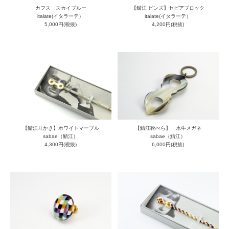
カフス スカイブルー
【鯖江 ピンズ】セピアブロック
italate(イタラーテ）
italate(イタラーテ）
5,000円(税抜)
4,200円(税抜)
【鯖江耳かき】ホワイトマーブル
【鯖江靴べら】 水牛メガネ
sabae（鯖江）
sabae（鯖江）
4,300円(税抜)
6,000円(税抜)