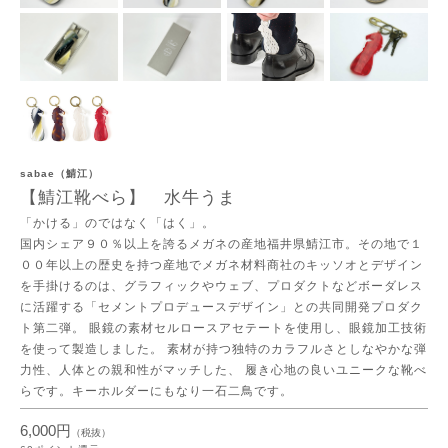
sabae（鯖江）
【鯖江靴べら】 水牛うま
「かける」のではなく「はく」。
国内シェア９０％以上を誇るメガネの産地福井県鯖江市。その地で１
００年以上の歴史を持つ産地でメガネ材料商社のキッソオとデザイン
を手掛けるのは、グラフィックやウェブ、プロダクトなどボーダレス
に活躍する「セメントプロデュースデザイン」との共同開発プロダク
ト第二弾。 眼鏡の素材セルロースアセテートを使用し、眼鏡加工技術
を使って製造しました。 素材が持つ独特のカラフルさとしなやかな弾
力性、人体との親和性がマッチした、 履き心地の良いユニークな靴べ
らです。キーホルダーにもなり一石二鳥です。
6,000円
（税抜）