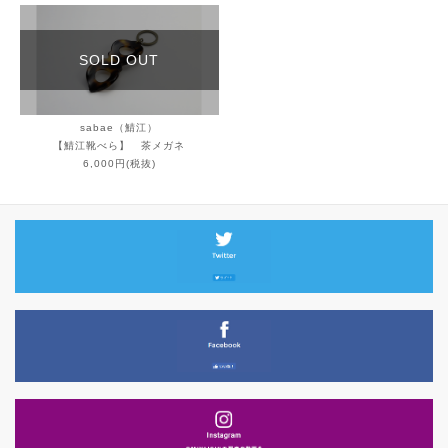
SOLD OUT
sabae（鯖江）
【鯖江靴べら】 茶メガネ
6,000円(税抜)