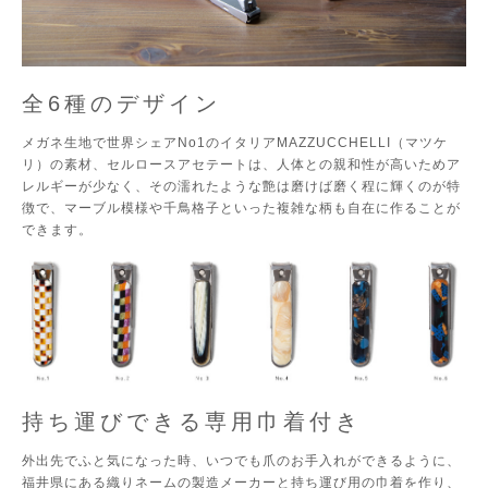
全6種のデザイン
メガネ生地で世界シェアNo1のイタリアMAZZUCCHELLI（マツケ
リ）の素材、セルロースアセテートは、人体との親和性が高いためア
レルギーが少なく、その濡れたような艶は磨けば磨く程に輝くのが特
徴で、マーブル模様や千鳥格子といった複雑な柄も自在に作ることが
できます。
持ち運びできる専用巾着付き
外出先でふと気になった時、いつでも爪のお手入れができるように、
福井県にある織りネームの製造メーカーと持ち運び用の巾着を作り、