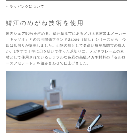
ラッピングについて
鯖江のめがね技術を使用
国内シェア90%を占める、福井鯖江市にあるメガネ素材加工メーカー
「キッソオ」との共同開発ブランドSabae（鯖江）シリーズから、今
回は爪切りが誕生しました。刃物の町として名高い岐阜県関市の職人
が、1本ずつ丁寧に刃を研いで作った爪切りに、メガネフレームの素
材として使用されているカラフルな色彩の高級メガネ材料の「セルロ
ースアセテート」を組み合わせて仕上げました。