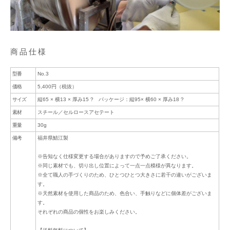
商品仕様
型番
No.3
価格
5,400円（税抜）
サイズ
縦65 × 横13 × 厚み15 ? パッケージ：縦95× 横60 × 厚み18 ?
素材
スチール／セルロースアセテート
重量
30g
備考
福井県鯖江製
※告知なく仕様変更する場合がありますので予めご了承ください。
※同じ素材でも、切り出し位置によって一点一点模様が異なります。
※全て職人の手づくりのため、ひとつひとつ大きさに若干の違いがございま
す。
※天然素材を使用した商品のため、色合い、手触りなどに個体差がございま
す。
それぞれの商品の個性をお楽しみください。