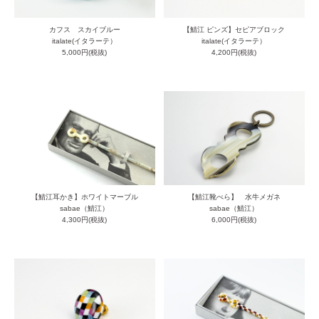
カフス スカイブルー
【鯖江 ピンズ】セピアブロック
italate(イタラーテ）
italate(イタラーテ）
5,000円(税抜)
4,200円(税抜)
【鯖江耳かき】ホワイトマーブル
【鯖江靴べら】 水牛メガネ
sabae（鯖江）
sabae（鯖江）
4,300円(税抜)
6,000円(税抜)