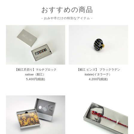
おすすめの商品
- おみや市だけの特別なアイテム -
【鯖江爪切り】マルチブロック
【鯖江 ピンズ】 ブラックラデン
sabae（鯖江）
italate(イタラーテ）
5,400円(税抜)
4,200円(税抜)