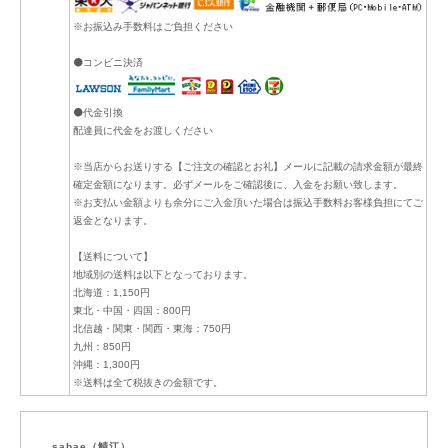
※お振込み手数料はご負担ください
⚫コンビニ決済
⚫代金引換
配達員に代金をお渡しください
※当店からお送りする【ご注文の確認とお礼】メールに記載の請求金額が最終
確定金額になります。必ずメールをご確認後に、入金をお願い致します。
※お支払い金額よりも余分にご入金頂いた場合は振込手数料お客様負担にてご
返金となります。
【送料について】
地域別の送料は以下となっております。
北海道：1,150円
東北・中国・四国：800円
北信越・関東・関西・東海：750円
九州：850円
沖縄：1,300円
※送料は全て税抜きの金額です。
sabae（鯖江）