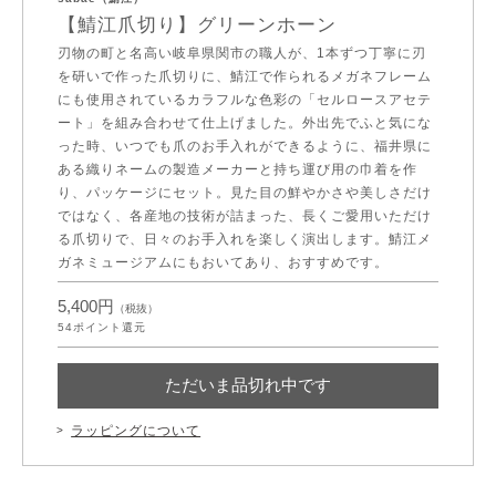
【鯖江爪切り】グリーンホーン
刃物の町と名高い岐阜県関市の職人が、1本ずつ丁寧に刃
を研いで作った爪切りに、鯖江で作られるメガネフレーム
にも使用されているカラフルな色彩の「セルロースアセテ
ート」を組み合わせて仕上げました。外出先でふと気にな
った時、いつでも爪のお手入れができるように、福井県に
ある織りネームの製造メーカーと持ち運び用の巾着を作
り、パッケージにセット。見た目の鮮やかさや美しさだけ
ではなく、各産地の技術が詰まった、長くご愛用いただけ
る爪切りで、日々のお手入れを楽しく演出します。鯖江メ
ガネミュージアムにもおいてあり、おすすめです。
5,400円
（税抜）
54
ポイント還元
ただいま品切れ中です
ラッピングについて