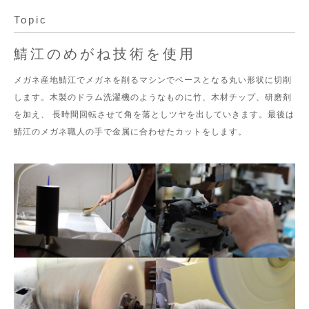
Topic
鯖江のめがね技術を使用
メガネ産地鯖江でメガネを削るマシンでベースとなる丸い形状に切削
します。木製のドラム洗濯機のようなものに竹、木材チップ、研磨剤
を加え、 長時間回転させて角を落としツヤを出していきます。最後は
鯖江のメガネ職人の手で金属に合わせたカットをします。