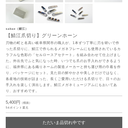
sabae（鯖江）
【鯖江爪切り】グリーンホーン
刃物の町と名高い岐阜県関市の職人が、1本ずつ丁寧に刃を研いで作
った爪切りに、鯖江で作られるメガネフレームにも使用されているカ
ラフルな色彩の「セルロースアセテート」を組み合わせて仕上げまし
た。外出先でふと気になった時、いつでも爪のお手入れができるよう
に、福井県にある織りネームの製造メーカーと持ち運び用の巾着を作
り、パッケージにセット。見た目の鮮やかさや美しさだけではなく、
各産地の技術が詰まった、長くご愛用いただける爪切りで、日々のお
手入れを楽しく演出します。鯖江メガネミュージアムにもおいてあ
り、おすすめです。
5,400円
（税抜）
54
ポイント還元
ただいま品切れ中です