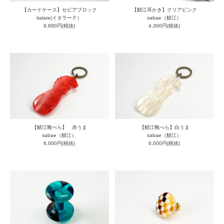
【カードケース】セピアブロック
【鯖江耳かき】クリアピンク
italate(イタラーテ）
sabae（鯖江）
9,880円(税抜)
4,300円(税抜)
【鯖江靴べら】 赤うま
【鯖江靴べら】白うま
sabae（鯖江）
sabae（鯖江）
6,000円(税抜)
6,000円(税抜)