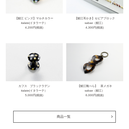
【鯖江 ピンズ】マルチカラー
【鯖江耳かき】セピアブロック
italate(イタラーテ）
sabae（鯖江）
4,200円(税抜)
4,300円(税抜)
カフス ブラックラデン
【鯖江靴べら】 茶メガネ
italate(イタラーテ）
sabae（鯖江）
5,000円(税抜)
6,000円(税抜)
商品一覧