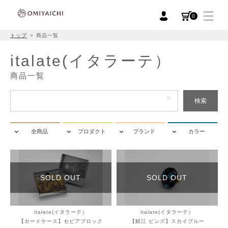
0
トップ
商品一覧
italate(イタラーテ）
商品一覧
検索
全商品
プロダクト
ブランド
カラー
SOLD OUT
SOLD OUT
italate(イタラーテ）
italate(イタラーテ）
【カードケース】セピアブロック
【鯖江 ピンズ】スカイブルー