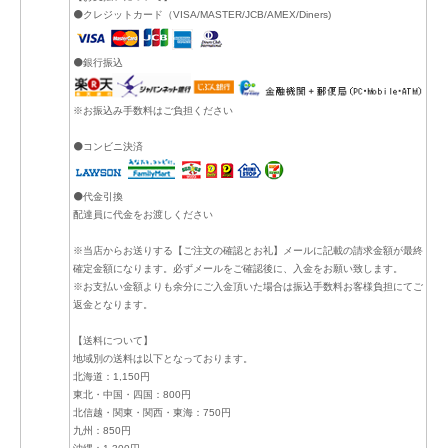
⚫クレジットカード（VISA/MASTER/JCB/AMEX/Diners)
⚫銀行振込
※お振込み手数料はご負担ください
⚫コンビニ決済
⚫代金引換
配達員に代金をお渡しください
※当店からお送りする【ご注文の確認とお礼】メールに記載の請求金額が最終
確定金額になります。必ずメールをご確認後に、入金をお願い致します。
※お支払い金額よりも余分にご入金頂いた場合は振込手数料お客様負担にてご
返金となります。
【送料について】
地域別の送料は以下となっております。
北海道：1,150円
東北・中国・四国：800円
北信越・関東・関西・東海：750円
九州：850円