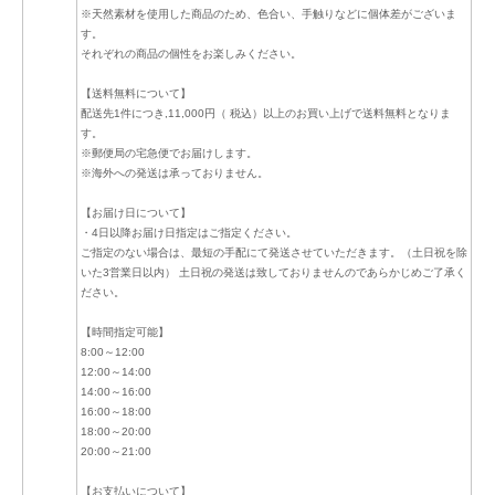
※天然素材を使用した商品のため、色合い、手触りなどに個体差がございま
す。
それぞれの商品の個性をお楽しみください。
【送料無料について】
配送先1件につき,11,000円（ 税込）以上のお買い上げで送料無料となりま
す。
※郵便局の宅急便でお届けします。
※海外への発送は承っておりません。
【お届け日について】
・4日以降お届け日指定はご指定ください。
ご指定のない場合は、最短の手配にて発送させていただきます。（土日祝を除
いた3営業日以内） 土日祝の発送は致しておりませんのであらかじめご了承く
ださい。
【時間指定可能】
8:00～12:00
12:00～14:00
14:00～16:00
16:00～18:00
18:00～20:00
20:00～21:00
【お支払いについて】