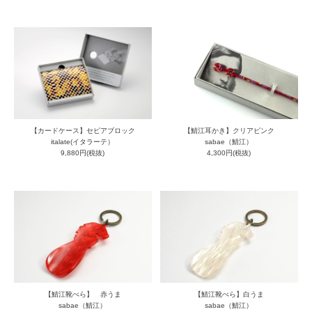
【カードケース】セピアブロック
【鯖江耳かき】クリアピンク
italate(イタラーテ）
sabae（鯖江）
9,880円(税抜)
4,300円(税抜)
【鯖江靴べら】 赤うま
【鯖江靴べら】白うま
sabae（鯖江）
sabae（鯖江）