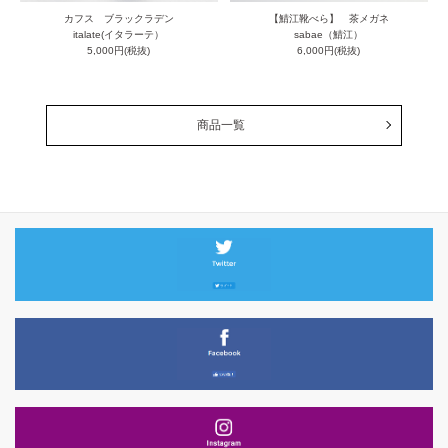
カフス ブラックラデン
【鯖江靴べら】 茶メガネ
italate(イタラーテ）
sabae（鯖江）
5,000円(税抜)
6,000円(税抜)
商品一覧