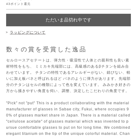
43
ポイント還元
ただいま品切れ中です
ラッピングについて
数々の賞を受賞した逸品
セルロースアセテートは、弾力性・吸湿性で人体との親和性も良い素
材特性をもち、 ミミカキ先端部には、高級感のあるβチタンを組み合
わせています。 チタンの特性であるアレルギーがない、錆びない、軽
いに加え板バネと呼ばれるほど バネのように弾力があります。先端部
分のチタンはセルの種類によって色を変えています。 みみかき好きの
方から掻きやすい角度を伺い、調整、決定したこだわりの角度です。
"Pick" not "put" This is a product collaborating with the material
manufacturer of glasses in Sabae city, Fukui, where occupies 9
0% of glasses market share in Japan. There is a material called
"cellulose acetate" of glasses material which was invented to p
ursue comfortable glasses to put on for long time. We combined
elegant titanium on the tip of the unique colorful material. Chan