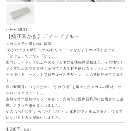
sabae（鯖江）
【鯖江耳かき】ディープブルー
メガネ男子の贈り物に最適
”めがねのまち鯖江”で作られたユニークなおすすめの耳かきです。
「かける」ではなく「かく」。
国内シェア９０％以上を誇るメガネの産地福井県鯖江市。その地で１
００年以上の歴史を持つ産地でメガネ材料商社のキッソオとデザイン
を手掛ける「セメントプロデュースデザイン」との共同開発プロダク
ト。
長い時間身につけるために ”かけ心地” を追求したメガネの素材「セ
ルロースアセテート」。
素材が持つ独特のカラフルさに、先端部は医療器具用に使用される金
属、チタンを組み合わせました。
その ”かけ心地” から ”かき心地” へと素材のフォルムを変え、今まで
にないミミカキが誕生しました。
4,300円
（税抜）