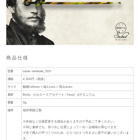
商品仕様
型番
sable mimikaki_503
価格
4,300円（税抜）
サイズ
幅横146mm × 縦11mm × 厚み4mm
素材
Body : セルロースアセテート / head : βチタニウム
重量
3g
備考
福井県鯖江製
※告知なく仕様変更する場合がありますので予めご了承ください。
※同じ素材でも、切り出し位置によって一点一点模様が異なります。
※全て職人の手づくりのため、ひとつひとつ大きさに若干の違いがございま
す。