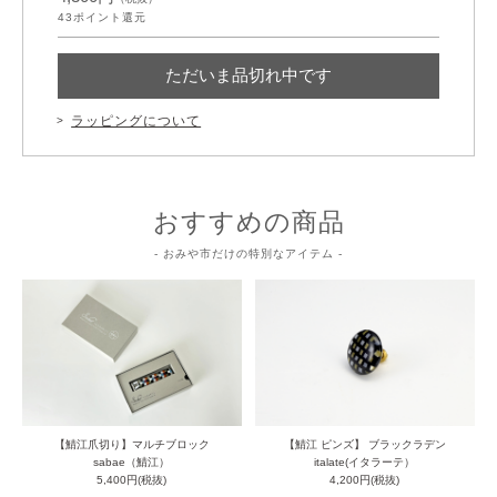
43
ポイント還元
ただいま品切れ中です
ラッピングについて
おすすめの商品
- おみや市だけの特別なアイテム -
【鯖江爪切り】マルチブロック
【鯖江 ピンズ】 ブラックラデン
sabae（鯖江）
italate(イタラーテ）
5,400円(税抜)
4,200円(税抜)