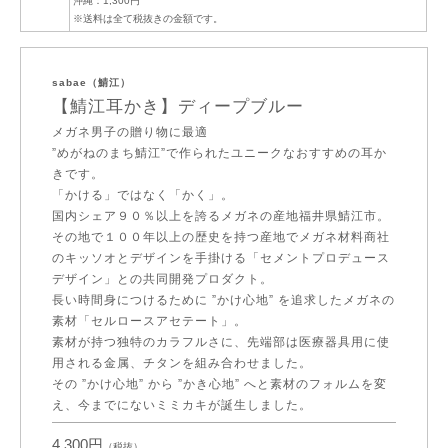
沖縄：1,300円
※送料は全て税抜きの金額です。
sabae（鯖江）
【鯖江耳かき】ディープブルー
メガネ男子の贈り物に最適
”めがねのまち鯖江”で作られたユニークなおすすめの耳か
きです。
「かける」ではなく「かく」。
国内シェア９０％以上を誇るメガネの産地福井県鯖江市。
その地で１００年以上の歴史を持つ産地でメガネ材料商社
のキッソオとデザインを手掛ける「セメントプロデュース
デザイン」との共同開発プロダクト。
長い時間身につけるために ”かけ心地” を追求したメガネの
素材「セルロースアセテート」。
素材が持つ独特のカラフルさに、先端部は医療器具用に使
用される金属、チタンを組み合わせました。
その ”かけ心地” から ”かき心地” へと素材のフォルムを変
え、今までにないミミカキが誕生しました。
4,300円
（税抜）