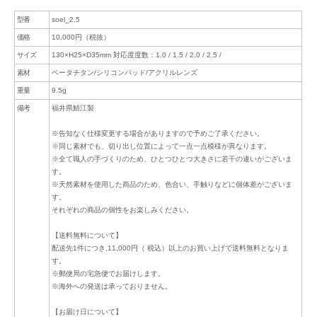
型番
soel_2.5
価格
10,000円（税抜）
サイズ
130×H25×D35mm 対応度度数：1.0 / 1.5 / 2.0 / 2.5 /
素材
ベータチタン/シリコンパッド/アクリルレンズ
重量
9.5g
備考
福井県鯖江製
※告知なく仕様変更する場合がありますので予めご了承ください。
※同じ素材でも、切り出し位置によって一点一点模様が異なります。
※全て職人の手づくりのため、ひとつひとつ大きさに若干の違いがございま
す。
※天然素材を使用した商品のため、色合い、手触りなどに個体差がございま
す。
それぞれの商品の個性をお楽しみください。
【送料無料について】
配送先1件につき,11,000円（ 税込）以上のお買い上げで送料無料となりま
す。
※郵便局の宅急便でお届けします。
※海外への発送は承っておりません。
【お届け日について】