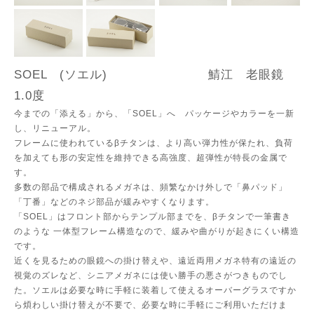
SOEL (ソエル) 鯖江 老眼鏡
1.0度
今までの「添える」から、「SOEL」へ パッケージやカラーを一新
し、リニューアル。
フレームに使われているβチタンは、より高い弾力性が保たれ、負荷
を加えても形の安定性を維持できる高強度、超弾性が特長の金属で
す。
多数の部品で構成されるメガネは、頻繁なかけ外しで「鼻パッド」
「丁番」などのネジ部品が緩みやすくなります。
「SOEL」はフロント部からテンプル部までを、βチタンで一筆書き
のような 一体型フレーム構造なので、緩みや曲がりが起きにくい構造
です。
近くを見るための眼鏡への掛け替えや、遠近両用メガネ特有の遠近の
視覚のズレなど、シニアメガネには使い勝手の悪さがつきものでし
た。ソエルは必要な時に手軽に装着して使えるオーバーグラスですか
ら煩わしい掛け替えが不要で、必要な時に手軽にご利用いただけま