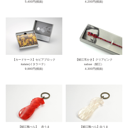
5,400円(税抜)
4,200円(税抜)
【カードケース】セピアブロック
【鯖江耳かき】クリアピンク
italate(イタラーテ）
sabae（鯖江）
9,880円(税抜)
4,300円(税抜)
【鯖江靴べら】 赤うま
【鯖江靴べら】白うま