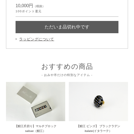
10,000円
（税抜）
100
ポイント還元
ただいま品切れ中です
ラッピングについて
おすすめの商品
- おみや市だけの特別なアイテム -
【鯖江爪切り】マルチブロック
【鯖江 ピンズ】 ブラックラデン
sabae（鯖江）
italate(イタラーテ）