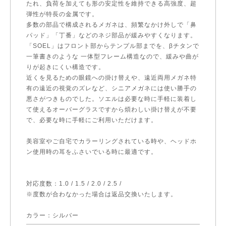
たれ、負荷を加えても形の安定性を維持できる高強度、超
弾性が特長の金属です。
多数の部品で構成されるメガネは、頻繁なかけ外しで「鼻
パッド」「丁番」などのネジ部品が緩みやすくなります。
「SOEL」はフロント部からテンプル部までを、βチタンで
一筆書きのような 一体型フレーム構造なので、緩みや曲が
りが起きにくい構造です。
近くを見るための眼鏡への掛け替えや、遠近両用メガネ特
有の遠近の視覚のズレなど、シニアメガネには使い勝手の
悪さがつきものでした。ソエルは必要な時に手軽に装着し
て使えるオーバーグラスですから煩わしい掛け替えが不要
で、必要な時に手軽にご利用いただけます。
美容室やご自宅でカラーリングされている時や、ヘッドホ
ン使用時の耳をふさいでいる時に最適です。
対応度数：1.0 / 1.5 / 2.0 / 2.5 /
※度数が合わなかった場合は返品交換いたします。
カラー：シルバー