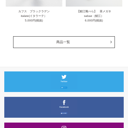
カフス ブラックラデン
【鯖江靴べら】 茶メガネ
italate(イタラーテ）
sabae（鯖江）
5,000円(税抜)
6,000円(税抜)
商品一覧