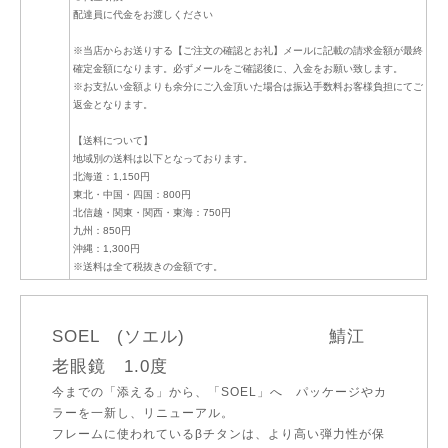
配達員に代金をお渡しください
※当店からお送りする【ご注文の確認とお礼】メールに記載の請求金額が最終
確定金額になります。必ずメールをご確認後に、入金をお願い致します。
※お支払い金額よりも余分にご入金頂いた場合は振込手数料お客様負担にてご
返金となります。
【送料について】
地域別の送料は以下となっております。
北海道：1,150円
東北・中国・四国：800円
北信越・関東・関西・東海：750円
九州：850円
沖縄：1,300円
※送料は全て税抜きの金額です。
SOEL (ソエル) 鯖江
老眼鏡 1.0度
今までの「添える」から、「SOEL」へ パッケージやカ
ラーを一新し、リニューアル。
フレームに使われているβチタンは、より高い弾力性が保