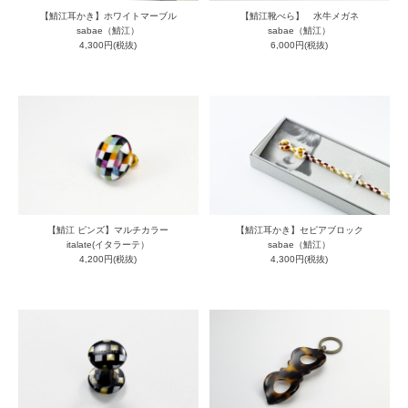
【鯖江耳かき】ホワイトマーブル
【鯖江靴べら】 水牛メガネ
sabae（鯖江）
sabae（鯖江）
4,300円(税抜)
6,000円(税抜)
【鯖江 ピンズ】マルチカラー
【鯖江耳かき】セピアブロック
italate(イタラーテ）
sabae（鯖江）
4,200円(税抜)
4,300円(税抜)