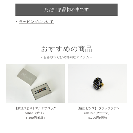
ただいま品切れ中です
ラッピングについて
おすすめの商品
- おみや市だけの特別なアイテム -
【鯖江爪切り】マルチブロック
【鯖江 ピンズ】 ブラックラデン
sabae（鯖江）
italate(イタラーテ）
5,400円(税抜)
4,200円(税抜)