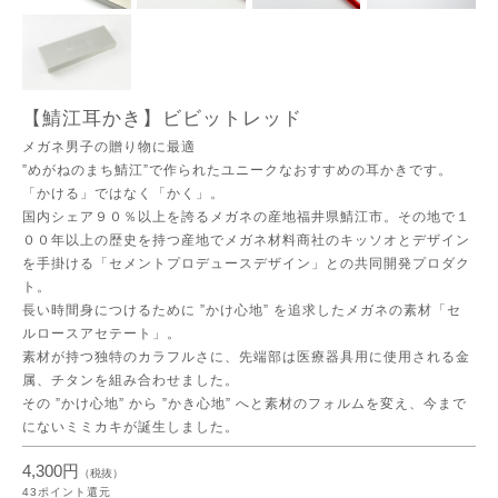
【鯖江耳かき】ビビットレッド
メガネ男子の贈り物に最適
”めがねのまち鯖江”で作られたユニークなおすすめの耳かきです。
「かける」ではなく「かく」。
国内シェア９０％以上を誇るメガネの産地福井県鯖江市。その地で１
００年以上の歴史を持つ産地でメガネ材料商社のキッソオとデザイン
を手掛ける「セメントプロデュースデザイン」との共同開発プロダク
ト。
長い時間身につけるために ”かけ心地” を追求したメガネの素材「セ
ルロースアセテート」。
素材が持つ独特のカラフルさに、先端部は医療器具用に使用される金
属、チタンを組み合わせました。
その ”かけ心地” から ”かき心地” へと素材のフォルムを変え、今まで
にないミミカキが誕生しました。
4,300円
（税抜）
43
ポイント還元