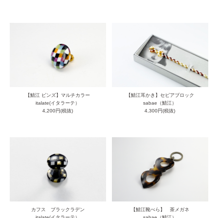
【鯖江 ピンズ】マルチカラー
【鯖江耳かき】セピアブロック
italate(イタラーテ）
sabae（鯖江）
4,200円(税抜)
4,300円(税抜)
カフス ブラックラデン
【鯖江靴べら】 茶メガネ
italate(イタラーテ）
sabae（鯖江）