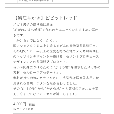
※送料は全て税抜きの金額です。
【鯖江耳かき】ビビットレッド
メガネ男子の贈り物に最適
”めがねのまち鯖江”で作られたユニークなおすすめの耳か
きです。
「かける」ではなく「かく」。
国内シェア９０％以上を誇るメガネの産地福井県鯖江市。
その地で１００年以上の歴史を持つ産地でメガネ材料商社
のキッソオとデザインを手掛ける「セメントプロデュース
デザイン」との共同開発プロダクト。
長い時間身につけるために ”かけ心地” を追求したメガネの
素材「セルロースアセテート」。
素材が持つ独特のカラフルさに、先端部は医療器具用に使
用される金属、チタンを組み合わせました。
その ”かけ心地” から ”かき心地” へと素材のフォルムを変
え、今までにないミミカキが誕生しました。
4,300円
（税抜）
43
ポイント還元