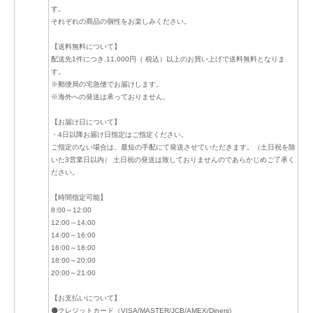
す。
それぞれの商品の個性をお楽しみください。
【送料無料について】
配送先1件につき,11,000円（ 税込）以上のお買い上げで送料無料となりま
す。
※郵便局の宅急便でお届けします。
※海外への発送は承っておりません。
【お届け日について】
・4日以降お届け日指定はご指定ください。
ご指定のない場合は、最短の手配にて発送させていただきます。（土日祝を除
いた3営業日以内） 土日祝の発送は致しておりませんのであらかじめご了承く
ださい。
【時間指定可能】
8:00～12:00
12:00～14:00
14:00～16:00
16:00～18:00
18:00～20:00
20:00～21:00
【お支払いについて】
⚫クレジットカード（VISA/MASTER/JCB/AMEX/Diners)