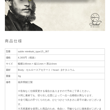
商品仕様
型番
sable mimikaki_type15_J87
価格
4,300円（税抜）
サイズ
幅横146mm × 縦11mm × 厚み4mm
素材
Body : セルロースアセテート / head : βチタニウム
重量
3g
備考
福井県鯖江製
※告知なく仕様変更する場合がありますので予めご了承ください。
※同じ素材でも、切り出し位置によって一点一点模様が異なります。
※全て職人の手づくりのため、ひとつひとつ大きさに若干の違いがございま
す。
※天然素材を使用した商品のため、色合い、手触りなどに個体差がございま