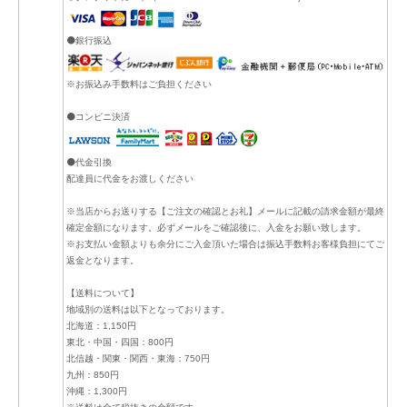
⚫銀行振込
※お振込み手数料はご負担ください
⚫コンビニ決済
⚫代金引換
配達員に代金をお渡しください
※当店からお送りする【ご注文の確認とお礼】メールに記載の請求金額が最終
確定金額になります。必ずメールをご確認後に、入金をお願い致します。
※お支払い金額よりも余分にご入金頂いた場合は振込手数料お客様負担にてご
返金となります。
【送料について】
地域別の送料は以下となっております。
北海道：1,150円
東北・中国・四国：800円
北信越・関東・関西・東海：750円
九州：850円
沖縄：1,300円