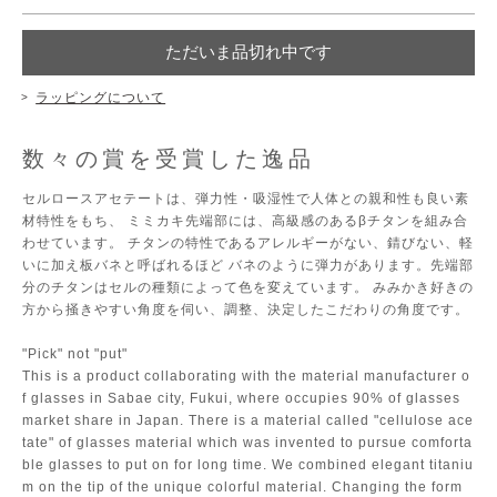
ただいま品切れ中です
ラッピングについて
数々の賞を受賞した逸品
セルロースアセテートは、弾力性・吸湿性で人体との親和性も良い素
材特性をもち、 ミミカキ先端部には、高級感のあるβチタンを組み合
わせています。 チタンの特性であるアレルギーがない、錆びない、軽
いに加え板バネと呼ばれるほど バネのように弾力があります。先端部
分のチタンはセルの種類によって色を変えています。 みみかき好きの
方から掻きやすい角度を伺い、調整、決定したこだわりの角度です。
"Pick" not "put"
This is a product collaborating with the material manufacturer o
f glasses in Sabae city, Fukui, where occupies 90% of glasses
market share in Japan. There is a material called "cellulose ace
tate" of glasses material which was invented to pursue comforta
ble glasses to put on for long time. We combined elegant titaniu
m on the tip of the unique colorful material. Changing the form