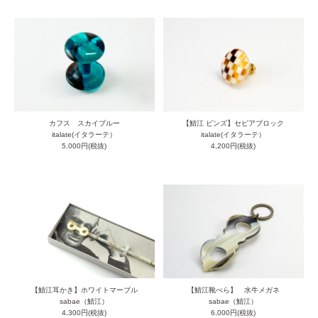
カフス スカイブルー
【鯖江 ピンズ】セピアブロック
italate(イタラーテ）
italate(イタラーテ）
5,000円(税抜)
4,200円(税抜)
【鯖江耳かき】ホワイトマーブル
【鯖江靴べら】 水牛メガネ
sabae（鯖江）
sabae（鯖江）
4,300円(税抜)
6,000円(税抜)