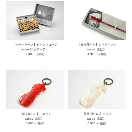
【カードケース】セピアブロック
【鯖江耳かき】クリアピンク
italate(イタラーテ）
sabae（鯖江）
9,880円(税抜)
4,300円(税抜)
【鯖江靴べら】 赤うま
【鯖江靴べら】白うま
sabae（鯖江）
sabae（鯖江）
6,000円(税抜)
6,000円(税抜)