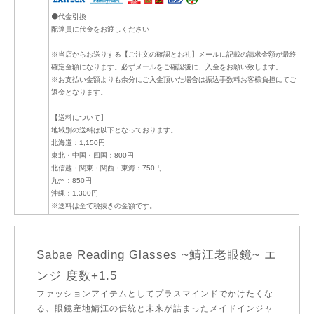
⚫代金引換
配達員に代金をお渡しください
※当店からお送りする【ご注文の確認とお礼】メールに記載の請求金額が最終
確定金額になります。必ずメールをご確認後に、入金をお願い致します。
※お支払い金額よりも余分にご入金頂いた場合は振込手数料お客様負担にてご
返金となります。
【送料について】
地域別の送料は以下となっております。
北海道：1,150円
東北・中国・四国：800円
北信越・関東・関西・東海：750円
九州：850円
沖縄：1,300円
※送料は全て税抜きの金額です。
Sabae Reading Glasses ~鯖江老眼鏡~ エ
ンジ 度数+1.5
ファッションアイテムとしてプラスマインドでかけたくな
る、眼鏡産地鯖江の伝統と未来が詰まったメイドインジャ