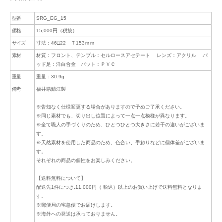
型番
SRG_EG_15
価格
15,000円（税抜）
サイズ
寸法：46□22 Ｔ153ｍｍ
素材
材質：フロント、テンプル：セルロースアセテート レンズ：アクリル パ
ッド足：洋白合金 パット：ＰＶＣ
重量
重量：30.9g
備考
福井県鯖江製
※告知なく仕様変更する場合がありますので予めご了承ください。
※同じ素材でも、切り出し位置によって一点一点模様が異なります。
※全て職人の手づくりのため、ひとつひとつ大きさに若干の違いがございま
す。
※天然素材を使用した商品のため、色合い、手触りなどに個体差がございま
す。
それぞれの商品の個性をお楽しみください。
【送料無料について】
配送先1件につき,11,000円（ 税込）以上のお買い上げで送料無料となりま
す。
※郵便局の宅急便でお届けします。
※海外への発送は承っておりません。