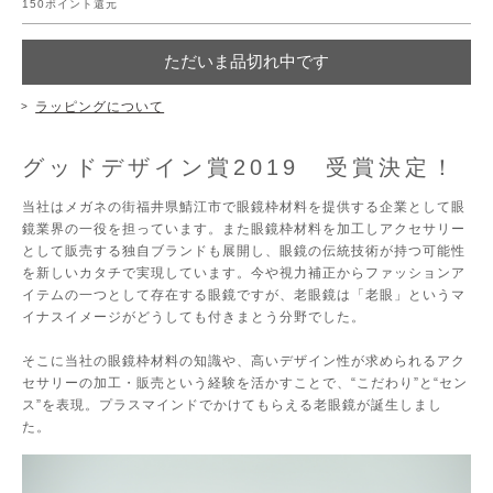
150
ポイント還元
ただいま品切れ中です
ラッピングについて
グッドデザイン賞2019 受賞決定！
当社はメガネの街福井県鯖江市で眼鏡枠材料を提供する企業として眼
鏡業界の一役を担っています。また眼鏡枠材料を加工しアクセサリー
として販売する独自ブランドも展開し、眼鏡の伝統技術が持つ可能性
を新しいカタチで実現しています。今や視力補正からファッションア
イテムの一つとして存在する眼鏡ですが、老眼鏡は「老眼」というマ
イナスイメージがどうしても付きまとう分野でした。
そこに当社の眼鏡枠材料の知識や、高いデザイン性が求められるアク
セサリーの加工・販売という経験を活かすことで、“こだわり”と“セン
ス”を表現。プラスマインドでかけてもらえる老眼鏡が誕生しまし
た。