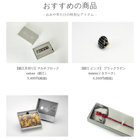
おすすめの商品
- おみや市だけの特別なアイテム -
【鯖江爪切り】マルチブロック
【鯖江 ピンズ】 ブラックラデン
sabae（鯖江）
italate(イタラーテ）
5,400円(税抜)
4,200円(税抜)