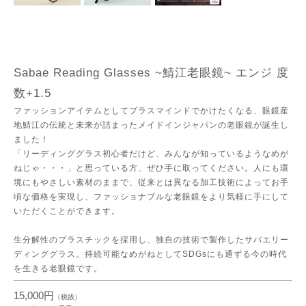
Sabae Reading Glasses ~鯖江老眼鏡~ エンジ 度
数+1.5
ファッションアイテムとしてプラスマインドでかけたくなる、眼鏡産
地鯖江の伝統と未来が詰まったメイドインジャパンの老眼鏡が誕生し
ました！
「リーディンググラス初心者だけど、みんなが知っているようなめが
ねじゃ・・・」と思っている方、ぜひ手に取ってください。人にも環
境にもやさしい素材のままで、従来とは異なる加工技術によってお手
頃な価格を実現し、ファッショナブルな老眼鏡をより気軽に手にして
いただくことができます。
生分解性のプラスチックを採用し、独自の技術で製作したサバエリー
ディンググラス。持続可能なめがねとしてSDGsにも通ずる今の時代
を生きる老眼鏡です。
15,000円
（税抜）