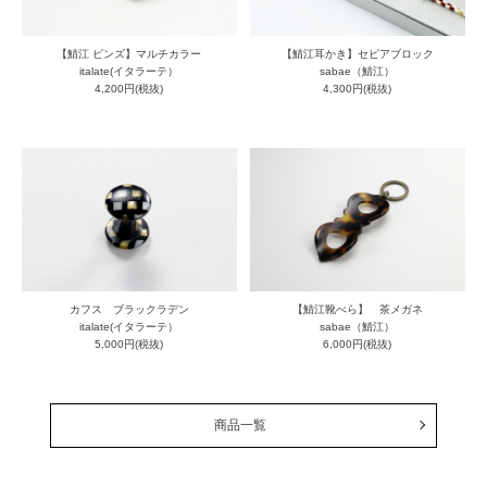
【鯖江 ピンズ】マルチカラー
【鯖江耳かき】セピアブロック
italate(イタラーテ）
sabae（鯖江）
4,200円(税抜)
4,300円(税抜)
カフス ブラックラデン
【鯖江靴べら】 茶メガネ
italate(イタラーテ）
sabae（鯖江）
5,000円(税抜)
6,000円(税抜)
商品一覧