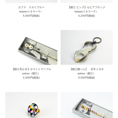
カフス スカイブルー
【鯖江 ピンズ】セピアブロック
italate(イタラーテ）
italate(イタラーテ）
5,000円(税抜)
4,200円(税抜)
【鯖江耳かき】ホワイトマーブル
【鯖江靴べら】 水牛メガネ
sabae（鯖江）
sabae（鯖江）
4,300円(税抜)
6,000円(税抜)