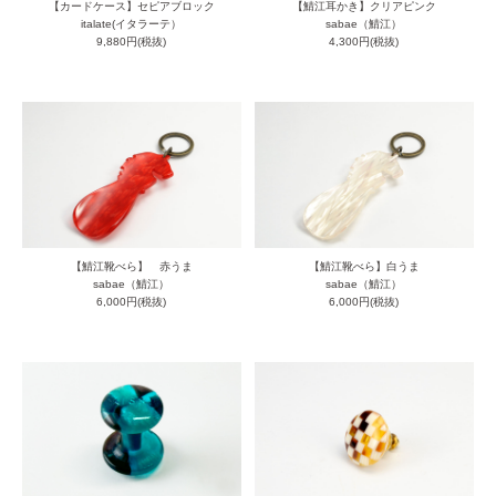
【カードケース】セピアブロック
【鯖江耳かき】クリアピンク
italate(イタラーテ）
sabae（鯖江）
9,880円(税抜)
4,300円(税抜)
【鯖江靴べら】 赤うま
【鯖江靴べら】白うま
sabae（鯖江）
sabae（鯖江）
6,000円(税抜)
6,000円(税抜)